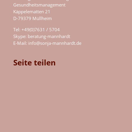
Gesundheitsmanagement
Käppelematten 21
D-79379 Müllheim
Tel: +49(0)7631 / 5704
Skype:
beratung-mannhardt
E-Mail:
info@sonja-mannhardt.de
Seite teilen