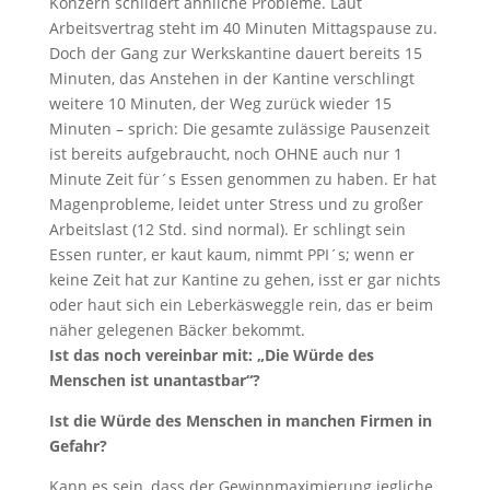
Konzern schildert ähnliche Probleme. Laut
Arbeitsvertrag steht im 40 Minuten Mittagspause zu.
Doch der Gang zur Werkskantine dauert bereits 15
Minuten, das Anstehen in der Kantine verschlingt
weitere 10 Minuten, der Weg zurück wieder 15
Minuten – sprich: Die gesamte zulässige Pausenzeit
ist bereits aufgebraucht, noch OHNE auch nur 1
Minute Zeit für´s Essen genommen zu haben. Er hat
Magenprobleme, leidet unter Stress und zu großer
Arbeitslast (12 Std. sind normal). Er schlingt sein
Essen runter, er kaut kaum, nimmt PPI´s; wenn er
keine Zeit hat zur Kantine zu gehen, isst er gar nichts
oder haut sich ein Leberkäsweggle rein, das er beim
näher gelegenen Bäcker bekommt.
Ist das noch vereinbar mit: „Die Würde des
Menschen ist unantastbar“?
Ist die Würde des Menschen in manchen Firmen in
Gefahr?
Kann es sein, dass der Gewinnmaximierung jegliche