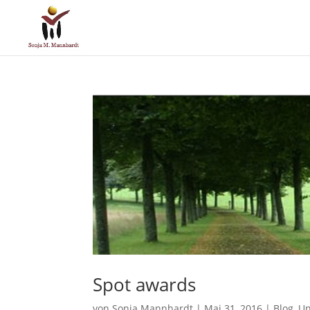
Spot awards
von
Sonja Mannhardt
|
Mai 31, 2016
|
Blog
,
Un