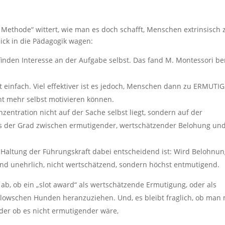
Methode“ wittert, wie man es doch schafft, Menschen extrinsisch 
ick in die Pädagogik wagen:
finden Interesse an der Aufgabe selbst. Das fand M. Montessori be
t einfach. Viel effektiver ist es jedoch, Menschen dann zu ERMUTI
ht mehr selbst motivieren können.
entration nicht auf der Sache selbst liegt, sondern auf der
ss der Grad zwischen ermutigender, wertschätzender Belohung un
e Haltung der Führungskraft dabei entscheidend ist: Wird Belohnu
t und unehrlich, nicht wertschätzend, sondern höchst entmutigend.
 ab, ob ein „slot award“ als wertschätzende Ermutigung, oder als
lowschen Hunden heranzuziehen. Und, es bleibt fraglich, ob man 
der ob es nicht ermutigender wäre,