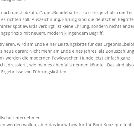
 noch die „Lobkultur“, die „Bonidebatte“, so ist es jetzt also die Te
 es richten soll. Auszeichnung, Ehrung sind die deutschen Begriffe
hinter spot awards verbirgt, ist keine Ehrung, sondern nichts ande
nungsprinzip mit neuem, modern klingendem Begriff.
ivieren, wird am Ende einer Leistungskette für das Ergebnis „belo
s neue daran: Nicht mehr am Ende eines Jahres, als Bonuszahlun
ann), werden die modernen Pawlowschen Hunde jetzt einfach ganz
h „dressiert“, wie man es ebenfalls nennen könnte. Das sind also
 Ergebnisse von Führungskräften.
ändische Unternehmen
ten werden wollen, aber das know-how für für Boni-Konzepte fehlt