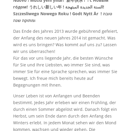
Nuovo ! Mutlu yeni yıllar! 新年快乐 ! ! с Но́вым
го́дом! うれしい新しい年 ! السنة الجديدة المبتهجة!
Szczesliwego Nowego Roku ! Godt Nytt År ! טובה
ומתוקה שנה
Das Ende des Jahres 2013 wurde gebührend gefeiert,
der Anfang des neuen Jahres 2014 ist gemacht. Was
wird es uns bringen? Was kommt auf uns zu? Lassen
wir uns überraschen!
Für das vor uns liegende Jahr, die besten Wünsche
für Sie und Ihre Liebsten, wo immer Sie sind, was
immer Sie für eine Sprache sprechen, was immer Sie
bewegt. Ich freue mich bereits heute auf
Begegnungen mit Ihnen.
Unser Leben ist von Anfangen und Beenden
bestimmt. Jedes Jahr erleben wir einen Frühling, der
durch einen Sommer abgelöst wird. Danach folgt ein
Herbst, um sein Ende dann durch den Anfang des
Winters erlebt. In jedem Monat sehen wir den Mond
kommen, wachsen und wieder gehen. Die