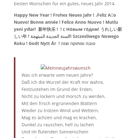
besten Wünschen für ein gutes, neues Jahr 2014.
Happy New Year ! Frohes Neues Jahr ! ،Feliz Aٌo
Nuevo! Bonne année ! Felice Anno Nuovo ! Mutlu
yeni yıllar! 新年快乐 ! ! с Но́вым го́дом! うれしい新
しい年 ! السنة الجديدة المبتهجة! Szczesliwego Nowego
Roku ! Godt Nytt År !
טובה ומתוקה שנה
Was ich erwarte vom neuen Jahre?
Daß ich die Wurzel der Kraft mir wahre,
Festzustehen im Grund der Erden,
Nicht zu lockern und morsch zu werden,
Mit den frisch ergrünenden Blättern
Wieder zu trotzen Wind und Wettern,
Mag es ächzen und mag es krachen,
Dunkel zu rauschen, hell zu lachen
Und im flutenden Sonnenschein