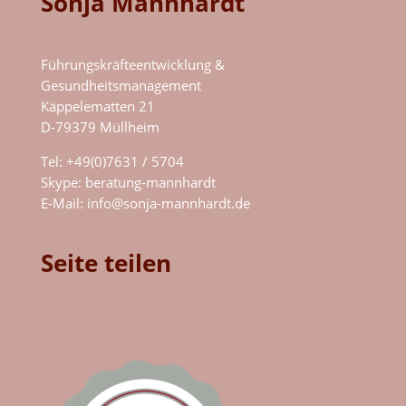
Sonja Mannhardt
Führungskräfteentwicklung &
Gesundheitsmanagement
Käppelematten 21
D-79379 Müllheim
Tel: +49(0)7631 / 5704
Skype:
beratung-mannhardt
E-Mail:
info@sonja-mannhardt.de
Seite teilen